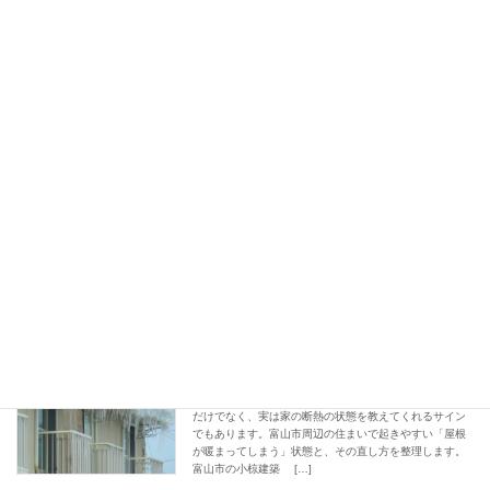
続きを読む
富山市の小椋建築 小椋です。床暖房がある
富山の家が寒いのはなぜ？まず知ってほ
いの方から、「最近、前ほど暖かく感じない
リフォームの悩み・対策
しい原因
ンテナンスが必要ですか？」という相談をい
があります。今回は、その中でも見落とされ
2026年1月22日
凍液（ふとうえき）」 […]
続きを読む
富山市でよく見る屋根のつらら対策｜天
リフォームの基礎知識
井断熱の見直しポイント
富山市近郊で、冬の「家の寒さ」に悩む方向
2026年1月14日
の原因と考え方を現場目線で整理します。暖
も寒い、足元が冷える、廊下やトイレがつら
声が多いテーマです。 富山市の小椋建築 小
「冬になると、家がと […]