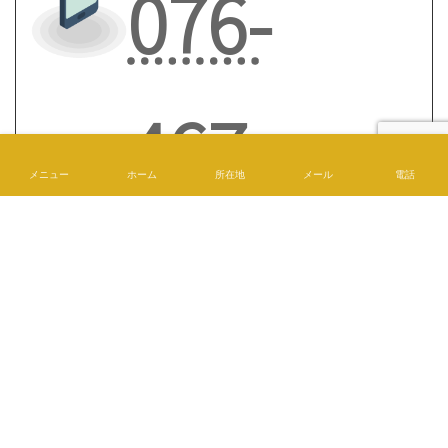
〒939-2243 富山県富山市中大久保21-3
OPEN : 9:00 -18:00 日曜日定休
※年末年始・お盆・GWを除きます
TEL：
076-467-1793
/ MAIL info@ogura-build.com
メニュー
ホーム
所在地
メール
電話
お問合せ
メールでのお問合せはコチラから！
お問合せ