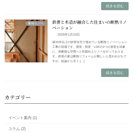
続きを読む
鉄骨と木造が融合した住まいの断熱リノ
断熱リノベ
ベーション
2026年1月10日
冬になると軒先にできる氷柱（つらら）。見
だけでなく、実は家の断熱の状態を教えてく
でもあります。富山市周辺の住まいで起きや
が暖まってしまう」状態と、その直し方を整
富山市の小椋建築 […]
続きを読む
カテゴリー
イベント案内 (1)
築30年以上の鉄骨住宅で進めている断熱リノ
工事の現場です。寝室・和室・LDKの3つの
コラム (2)
に、高断熱な空間へと性能向上リノベを行っ