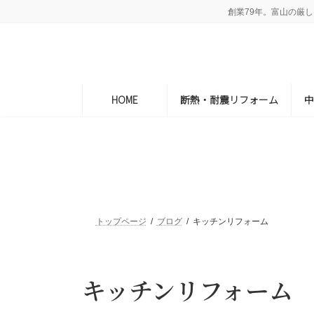
コ
ナ
創業79年。富山の厳
ン
ビ
テ
ゲ
ン
ー
ツ
シ
へ
ョ
HOME
断熱・耐震リフォーム
ス
ン
キ
に
ッ
移
プ
動
トップページ
ブログ
キッチンリフォーム
キッチンリフォーム