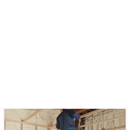
富山市｜廊下の床がフカフカする症状を床張り
替えで改善
2017年9月26日
一般リフォーム
住みながら工事
、
内装リフォーム