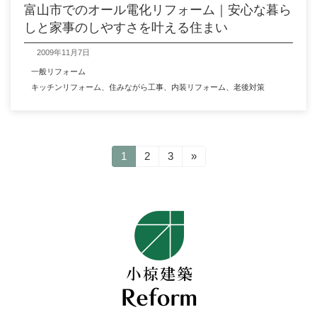
富山市でのオール電化リフォーム｜安心な暮ら
しと家事のしやすさを叶える住まい
2009年11月7日
一般リフォーム
キッチンリフォーム
、
住みながら工事
、
内装リフォーム
、
老後対策
投
固
1
固
2
固
3
»
定
定
定
稿
ペ
ペ
ペ
ー
ー
ー
の
ジ
ジ
ジ
ペ
ー
ジ
送