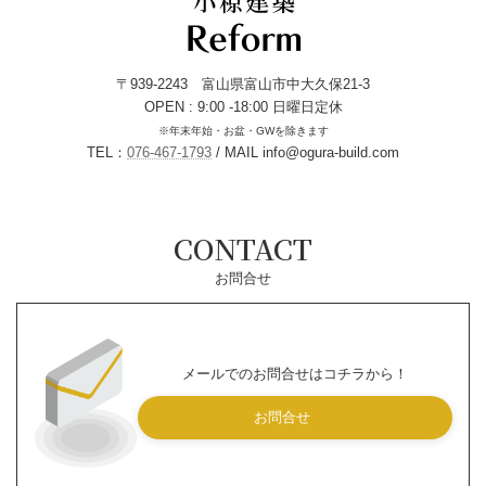
CONTACT